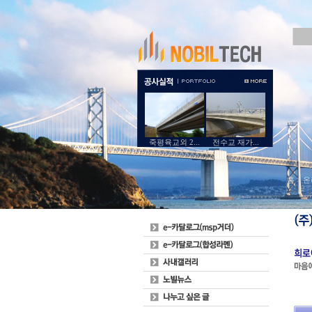
죽평육교외 2...
전수교 재가...
홈 > 온